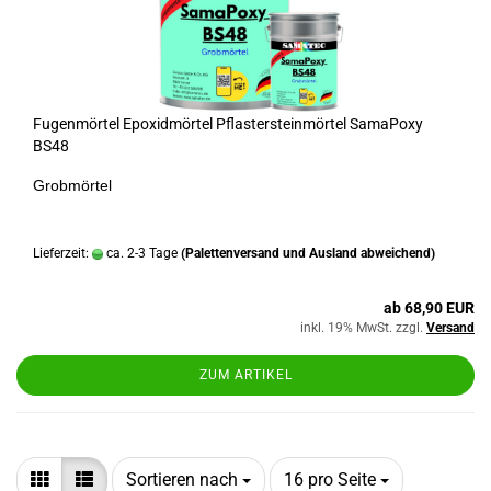
Fugenmörtel Epoxidmörtel Pflastersteinmörtel SamaPoxy
BS48
Grobmörtel
Lieferzeit:
ca. 2-3 Tage
(Palettenversand und Ausland abweichend)
ab 68,90 EUR
inkl. 19% MwSt. zzgl.
Versand
ZUM ARTIKEL
Sortieren nach
pro Seite
Sortieren nach
16 pro Seite