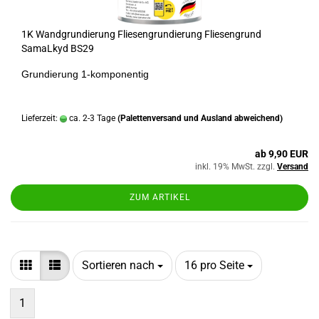
1K Wandgrundierung Fliesengrundierung Fliesengrund
SamaLkyd BS29
Grundierung 1-komponentig
Lieferzeit:
ca. 2-3 Tage
(Palettenversand und Ausland abweichend)
ab 9,90 EUR
inkl. 19% MwSt. zzgl.
Versand
ZUM ARTIKEL
Sortieren nach
pro Seite
Sortieren nach
16 pro Seite
1